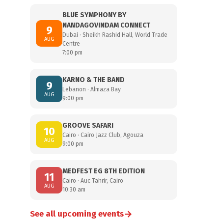
BLUE SYMPHONY BY
NANDAGOVINDAM CONNECT
9
Dubai · Sheikh Rashid Hall, World Trade
AUG
Centre
7:00 pm
KARNO & THE BAND
9
Lebanon · Almaza Bay
AUG
9:00 pm
GROOVE SAFARI
10
Cairo · Cairo Jazz Club, Agouza
AUG
9:00 pm
MEDFEST EG 8TH EDITION
11
Cairo · Auc Tahrir, Cairo
AUG
10:30 am
→
See all upcoming events