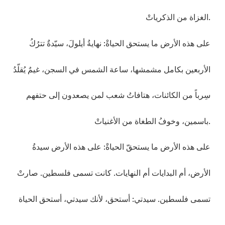
الغزاة من الذكرياتْ.
على هذه الأرض ما يستحق الحياةْ: نهايةُ أيلولَ، سيّدةٌ تترُكُ
الأربعين بكامل مشمشها، ساعة الشمس في السجن، غيمٌ يُقلّدُ
سِرباً من الكائنات، هتافاتُ شعب لمن يصعدون إلى حتفهم
باسمين، وخوفُ الطغاة من الأغنياتْ.
على هذه الأرض ما يستحقّ الحياةْ: على هذه الأرض سيدةُ
الأرض، أم البدايات أم النهايات. كانت تسمى فلسطين. صارتْ
تسمى فلسطين. سيدتي: أستحق، لأنك سيدتي، أستحق الحياة